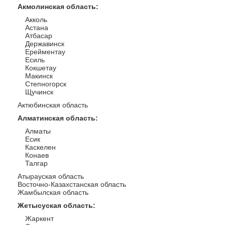
Акмолинская область
:
Акколь
Астана
Атбасар
Державинск
Ерейментау
Есиль
Кокшетау
Макинск
Степногорск
Щучинск
Актюбинская область
Алматинская область
:
Алматы
Есик
Каскелен
Конаев
Талгар
Атырауская область
Восточно-Казахстанская область
Жамбылская область
Жетысуская область
:
Жаркент