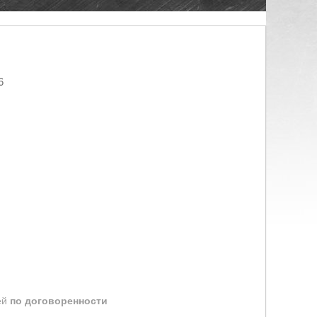
6
ей
по договоренности