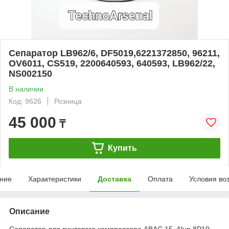
Сепаратор LB962/6, DF5019,6221372850, 96211,
OV6011, CS519, 2200640593, 640593, LB962/22,
NS002150
В наличии
Код: 9626
Розница
45 000
₸
Купить
ние
Характеристики
Доставка
Оплата
Условия во
Описание
Сепаратор для винтового компрессора ABAC 15, Alup 8P10,