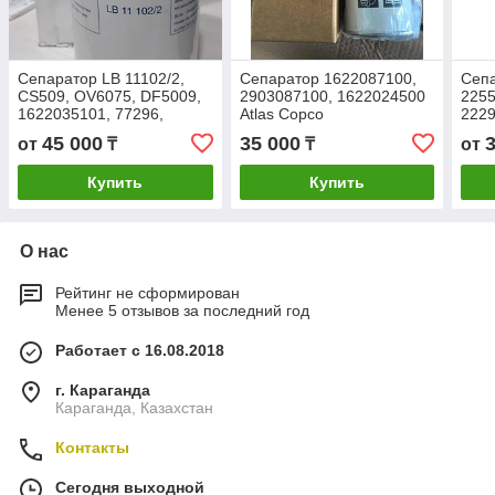
Сепаратор LB 11102/2,
Сепаратор 1622087100,
Сепа
CS509, OV6075, DF5009,
2903087100, 1622024500
2255
1622035101, 77296,
Atlas Copco
2229
9057426, 640552,
9621
45 000
35 000
от
₸
₸
от
57211102, СР4/1,
NS10
1311127500
Купить
Купить
О нас
Рейтинг не сформирован
Менее 5 отзывов за последний год
Работает с 16.08.2018
г. Караганда
Караганда, Казахстан
Контакты
Сегодня выходной