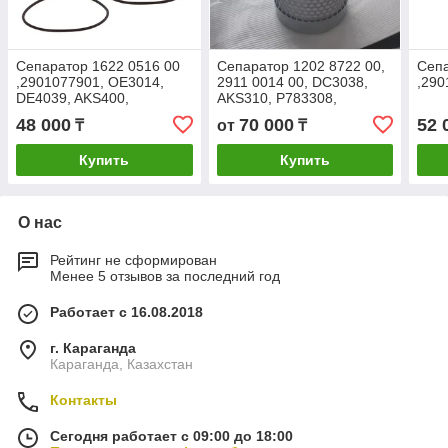
Сепаратор 1622 0516 00
Сепаратор 1202 8722 00,
Сепа
,2901077901, OE3014,
2911 0014 00, DC3038,
,290
DE4039, AKS400,
AKS310, P783308,
1612051600 Atlas Copco
OT8722, CS310,
48 000
70 000
52 
₸
от
₸
NS003830, OAS99025,
MSD3088S
Купить
Купить
О нас
Рейтинг не сформирован
Менее 5 отзывов за последний год
Работает с 16.08.2018
г. Караганда
Караганда, Казахстан
Контакты
Сегодня работает с 09:00 до 18:00