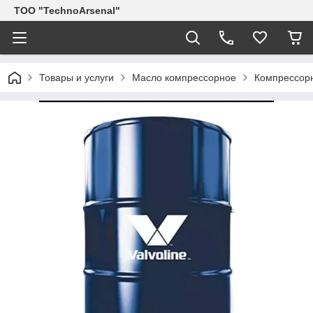
ТОО "TechnoArsenal"
Товары и услуги
Масло компрессорное
Компрессорн