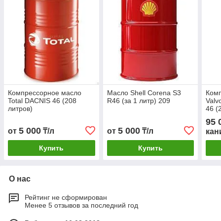
Компрессорное масло
Масло Shell Corena S3
Ком
Total DACNIS 46 (208
R46 (за 1 литр) 209
Valv
литров)
46 (
95 
5 000
5 000
от
₸/л
от
₸/л
кан
Купить
Купить
О нас
Рейтинг не сформирован
Менее 5 отзывов за последний год