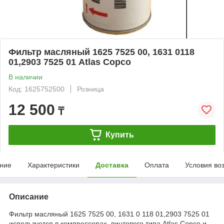
Фильтр масляный 1625 7525 00, 1631 0118
01,2903 7525 01 Atlas Copco
В наличии
Код: 1625752500
Розница
12 500
₸
Купить
ние
Характеристики
Доставка
Оплата
Условия во
Описание
Фильтр масляный 1625 7525 00, 1631 0 118 01,2903 7525 01
используется в компрессорах винтового типа Atlas Copco и