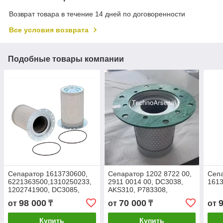
Возврат товара в течение 14 дней по договоренности
Все условия возврата
Подобные товары компании
Сепаратор 1613730600,
Сепаратор 1202 8722 00,
Сеп
6221363500,1310250233,
2911 0014 00, DC3038,
161
1202741900, DC3085,
AKS310, P783308,
2901007000, 2903101000,
OT8722, CS310,
98 000
70 000
от
₸
от
₸
от
6219098300, AKS304
NS003830, OAS99025,
MSD3088S
Купить
Купить