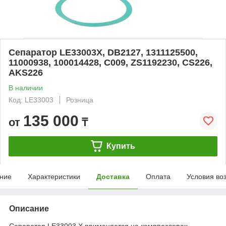
Сепаратор LE33003X, DB2127, 1311125500,
11000938, 100014428, C009, ZS1192230, CS226,
AKS226
В наличии
Код: LE33003
Розница
135 000
от
₸
Купить
ние
Характеристики
Доставка
Оплата
Условия во
Описание
Сепаратор LE33003 X применяется на компрессорах