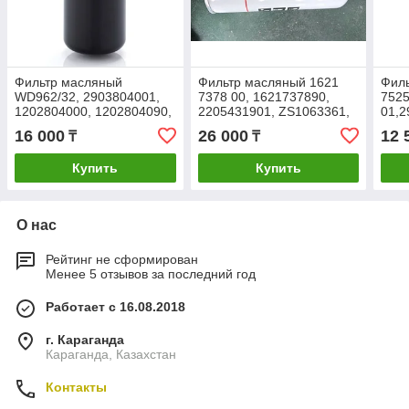
Фильтр масляный
Фильтр масляный 1621
Фил
WD962/32, 2903804001,
7378 00, 1621737890,
7525
1202804000, 1202804090,
2205431901, ZS1063361,
01,2
1619531400, 1619631400,
2205431900, 3001531112,
Cop
16 000
26 000
12 
₸
₸
2254447700, SH8150
A004425274, TGO514
Купить
Купить
О нас
Рейтинг не сформирован
Менее 5 отзывов за последний год
Работает с 16.08.2018
г. Караганда
Караганда, Казахстан
Контакты