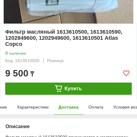
Фильтр масляный 1613610500, 1613610590,
1202849600, 1202949600, 1613610501 Atlas
Copco
В наличии
Код: 1613610500
Розница
9 500
₸
Купить
ние
Характеристики
Доставка
Оплата
Условия во
Описание
Фильтр масляный 1613610500 применяется в компрессорах