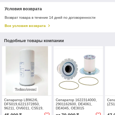
Условия возврата
Возврат товара в течение 14 дней по договоренности
Все условия возврата
Подобные товары компании
Сепаратор LB962/6,
Сепаратор 1622314000,
Сепа
DF5019,6221372850,
2901162600, DE4061,
(ZS1
96211, OV6011, CS519,
DE4045, OE3015
2200640593, 640593,