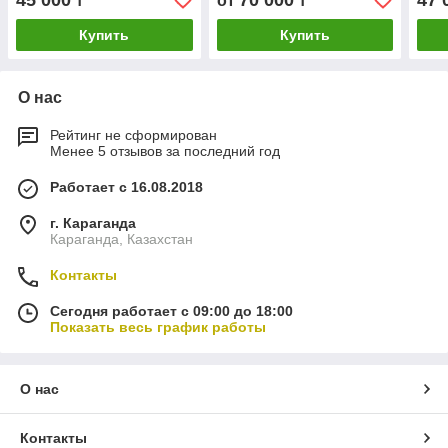
45 000
70 000
47 
₸
от
₸
LB962/22, NS002150
Купить
Купить
О нас
Рейтинг не сформирован
Менее 5 отзывов за последний год
Работает с 16.08.2018
г. Караганда
Караганда, Казахстан
Контакты
Сегодня работает с 09:00 до 18:00
Показать весь график работы
О нас
Контакты