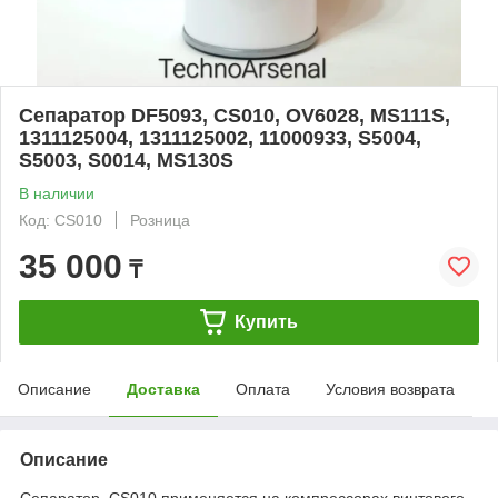
Сепаратор DF5093, CS010, OV6028, MS111S,
1311125004, 1311125002, 11000933, S5004,
S5003, S0014, MS130S
В наличии
Код: CS010
Розница
35 000
₸
Купить
Описание
Доставка
Оплата
Условия возврата
Описание
Сепаратор CS010 применяется на компрессорах винтового