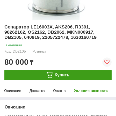
Сепаратор LE16003X, AKS206, R3391,
98262162, OS2162, DB2062, MKN000917,
DB2105, 640919, 2205722478, 1630160719
В наличии
Код: DB2105
Розница
80 000
₸
Купить
Описание
Доставка
Оплата
Условия возврата
Описание
Сепаратор CS206 применяется на компрессорах винтового