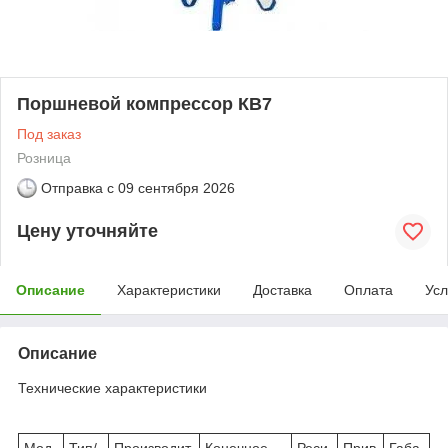
Поршневой компрессор КВ7
Под заказ
Розница
Отправка с
09 сентября 2026
Цену уточняйте
Описание
Характеристики
Доставка
Оплата
Усл
Описание
Технические характеристики
Мод
Тип/
Производит.
Конечное
Реси
Прив
Габа