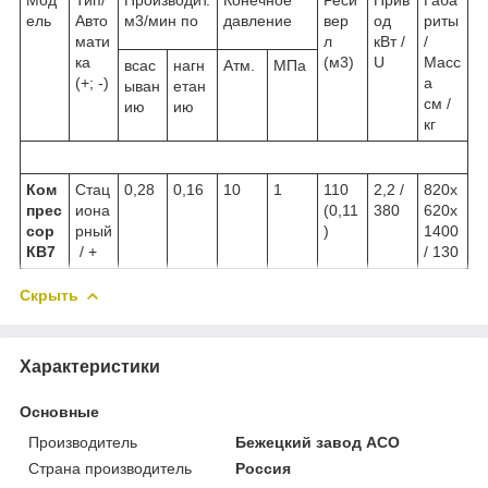
ель
Авто
м3/мин по
давление
вер
од
риты
мати
л
кВт /
/
ка
(м3)
U
Масс
всас
нагн
Атм.
МПа
(+; -)
а
ыван
етан
см /
ию
ию
кг
Ком
Стац
0,28
0,16
10
1
110
2,2 /
820х
прес
иона
(0,11
380
620х
сор
рный
)
1400
КВ7
/ +
/ 130
Скрыть
Характеристики
Основные
Производитель
Бежецкий завод АСО
Страна производитель
Россия