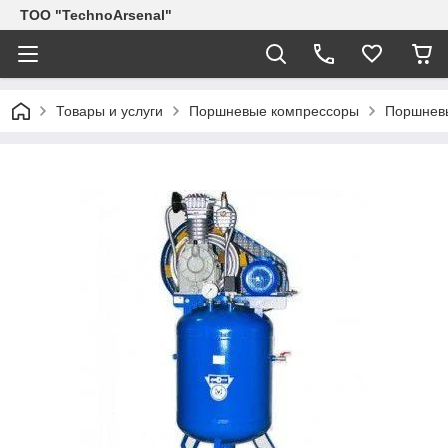
ТОО "TechnoArsenal"
Товары и услуги
Поршневые компрессоры
Поршневы