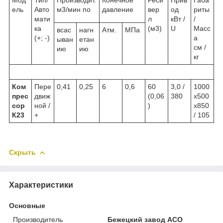
ель
Авто
м3/мин по
давление
вер
од
риты
мати
л
кВт /
/
ка
(м3)
U
Масс
всас
нагн
Атм.
МПа
(+; -)
а
ыван
етан
см /
ию
ию
кг
Ком
Пере
0,41
0,25
6
0,6
60
3,0 /
1000
прес
движ
(0,06
380
х500
сор
ной /
)
х850
К23
+
/ 105
Скрыть
Характеристики
Основные
Производитель
Бежецкий завод АСО