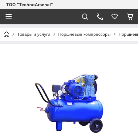
ТОО "TechnoArsenal"
Товары и услуги
Поршневые компрессоры
Поршневы