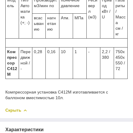
ель
Авто
м3/мин по
давление
вер
од
риты
мати
л
кВт /
/
ка
(м3)
U
Масс
всас
нагн
Атм.
МПа
(+; -)
а
ыван
етан
см /
ию
ию
кг
Ком
Пере
0,28
0,16
10
1
-
2,2 /
750х
прес
движ
380
450х
сор
ной /
550 /
С412
-
72
М
Компрессорная установка С412М изготавливается с
баллоном вместимостью 10л.
Скрыть
Характеристики