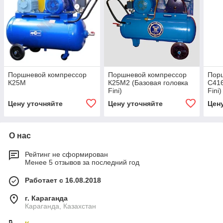
Поршневой компрессор
Поршневой компрессор
Пор
К25М
К25М2 (Базовая головка
С416
Fini)
Fini)
Цену уточняйте
Цену уточняйте
Цен
О нас
Рейтинг не сформирован
Менее 5 отзывов за последний год
Работает с 16.08.2018
г. Караганда
Караганда, Казахстан