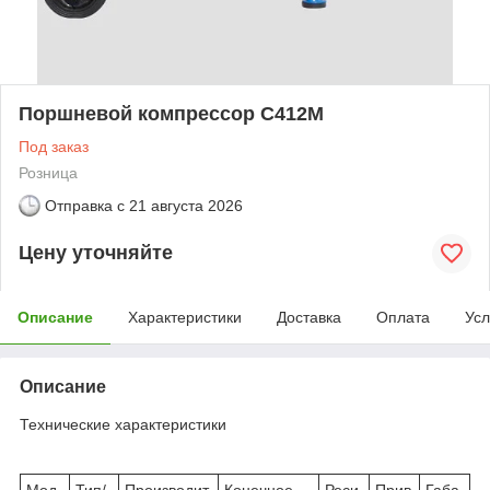
Поршневой компрессор С412М
Под заказ
Розница
Отправка с
21 августа 2026
Цену уточняйте
Описание
Характеристики
Доставка
Оплата
Усл
Описание
Технические характеристики
Мод
Тип/
Производит.
Конечное
Реси
Прив
Габа