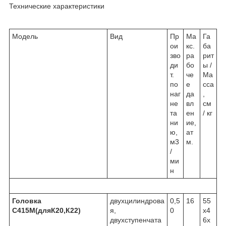
Технические характеристики
Модель
Вид
Пр
Ма
Га
ои
кс.
ба
зво
ра
рит
ди
бо
ы /
т.
че
Ма
по
е
сса
наг
да
,
не
вл
см
та
ен
/ кг
ни
ие,
ю,
ат
м3
м.
/
ми
н
Головка
двухцилиндрова
0,5
16
55
С415М(дляК20,К22)
я,
0
х4
двухступенчата
6х