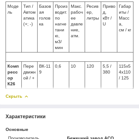
Моде
Тип /
Базов
Произ
Макс.
Ресив
Приво
Габар
ль
Автом
ая
водит.
рабоч
ер,
д,
иты /
атика
голов
по
ее
литры
кВт /
Масс
(+; -)
ка
нагне
давле
U
а,
тани
ние,
см / кг
ю,
атм.
м3/
мин
Комп
Пере
ВК-11
0,6
10
120
5,5 /
115х5
ресс
движн
9
380
4х110
ор
ой / +
/ 125
К26
Скрыть
Характеристики
Основные
Производитель
Бежецкий завод АСО