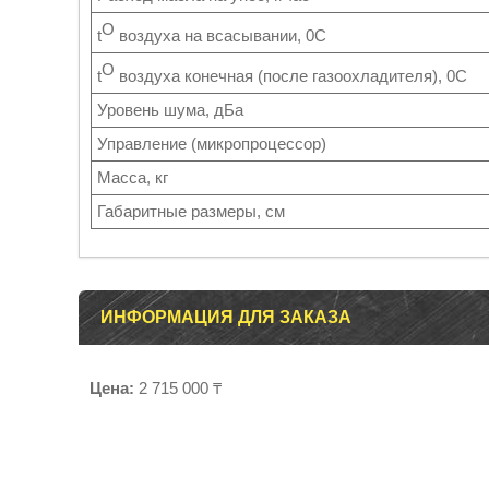
O
t
воздуха на всасывании, 0С
O
t
воздуха конечная (после газоохладителя), 0С
Уровень шума, дБа
Управление (микропроцессор)
Масса, кг
Габаритные размеры, см
ИНФОРМАЦИЯ ДЛЯ ЗАКАЗА
Цена:
2 715 000 ₸