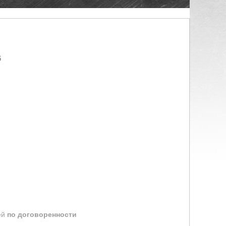
6
ей
по договоренности