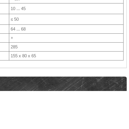
10 ... 45
≤ 50
64 ... 68
+
285
155 х 80 х 65