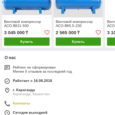
Винтовой компрессор
Винтовой компрессор
Винт
АСО-ВК11-500
АСО-ВК5,5-230
АСО
3 045 000
2 565 000
3 1
₸
₸
Купить
Купить
О нас
Рейтинг не сформирован
Менее 5 отзывов за последний год
Работает с 16.08.2018
г. Караганда
Караганда, Казахстан
Контакты
Сегодня выходной