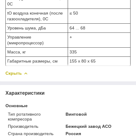
0С
t
O
воздуха конечная (после
≤ 50
газоохладителя), 0С
Уровень шума, дБа
64 ... 68
Управление
+
(микропроцессор)
Масса, кг
335
Габаритные размеры, см
155 х 80 х 65
Скрыть
Характеристики
Основные
Тип ротативного
Винтовой
компресора
Производитель
Бежецкий завод АСО
Страна производитель
Россия