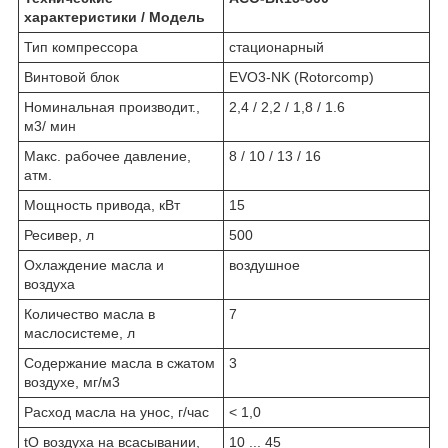
характеристики / Модель
Тип компрессора
стационарный
Винтовой блок
EVO3-NK (Rotorcomp)
Номинальная производит.,
2,4 / 2,2 / 1,8 / 1.6
м3/ мин
Макс. рабочее давление,
8 / 10 / 13 / 16
атм.
Мощность привода, кВт
15
Ресивер, л
500
Охлаждение масла и
воздушное
воздуха
Количество масла в
7
маслосистеме, л
Содержание масла в сжатом
3
воздухе, мг/м3
Расход масла на унос, г/час
< 1,0
t
O
воздуха на всасывании,
10 ... 45