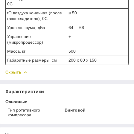
0С
t
O
воздуха конечная (после
≤ 50
газоохладителя), 0С
Уровень шума, дБа
64 ... 68
Управление
+
(микропроцессор)
Масса, кг
500
Габаритные размеры, см
200 х 80 х 150
Скрыть
Характеристики
Основные
Тип ротативного
Винтовой
компресора