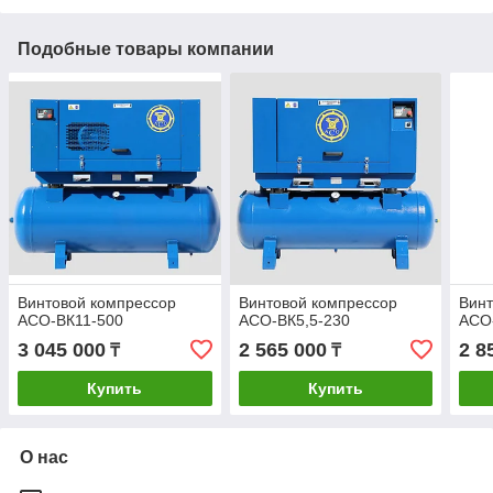
Подобные товары компании
Винтовой компрессор
Винтовой компрессор
Винт
АСО-ВК11-500
АСО-ВК5,5-230
АСО
3 045 000
2 565 000
2 8
₸
₸
Купить
Купить
О нас