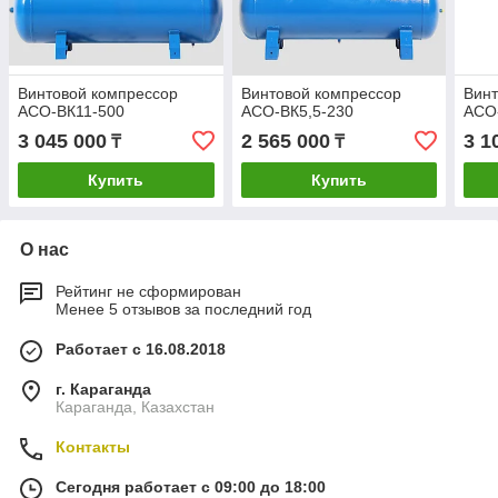
Винтовой компрессор
Винтовой компрессор
Винт
АСО-ВК11-500
АСО-ВК5,5-230
АСО
3 045 000
2 565 000
3 1
₸
₸
Купить
Купить
О нас
Рейтинг не сформирован
Менее 5 отзывов за последний год
Работает с 16.08.2018
г. Караганда
Караганда, Казахстан
Контакты
Сегодня работает с 09:00 до 18:00