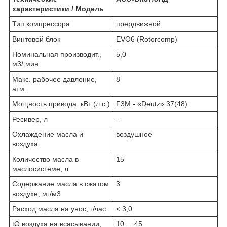
характеристики / Модель
Тип компрессора
прердвижной
Винтовой блок
EVO6 (Rotorcomp)
Номинальная производит.,
5,0
м3/ мин
Макс. рабочее давление,
8
атм.
Мощность привода, кВт (л.с.)
F3M - «Deutz» 37(48)
Ресивер, л
-
Охлаждение масла и
воздушное
воздуха
Количество масла в
15
маслосистеме, л
Содержание масла в сжатом
3
воздухе, мг/м3
Расход масла на унос, г/час
< 3,0
t
O
воздуха на всасывании,
10 ... 45