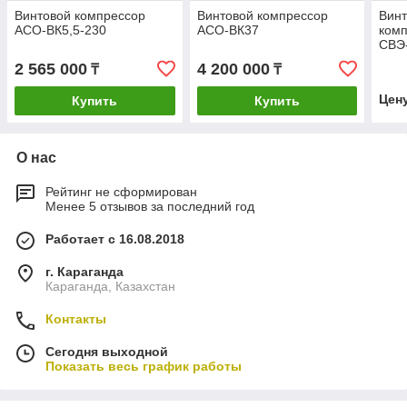
Винтовой компрессор
Винтовой компрессор
Винт
АСО-ВК5,5-230
АСО-ВК37
ком
СВЭ-
2 565 000
4 200 000
₸
₸
Цен
Купить
Купить
О нас
Рейтинг не сформирован
Менее 5 отзывов за последний год
Работает с 16.08.2018
г. Караганда
Караганда, Казахстан
Контакты
Сегодня выходной
Показать весь график работы