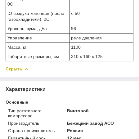
0С
t
O
воздуха конечная (после
≤ 50
газоохладителя), 0С
Уровень шума, дБа
96
Управление
реле давления
Масса, кг
1100
Габаритные размеры, см
310 х 160 х 125
Скрыть
Характеристики
Основные
Тип ротативного
Винтовой
компресора
Производитель
Бежецкий завод АСО
Страна производитель
Россия
Гарантийный срок
12 мес