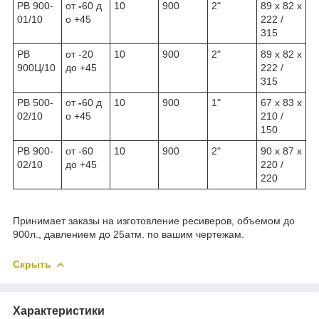
РВ 900-
от
-
60
д
10
900
2
"
89 x 82 x
01/10
о +45
222 /
315
РВ
от -20
10
900
2"
89 x 82 x
900Ц/10
до +45
222 /
315
РВ 500-
от
-
60
д
10
900
1
"
67 x 83 x
02/10
о +45
210 /
150
РВ 900-
от -60
10
900
2"
90 x 87 x
02/10
до +45
220 /
220
Принимает заказы на изготовление ресиверов, объемом до
900л., давлением до 25атм. по вашим чертежам.
Скрыть
Характеристики