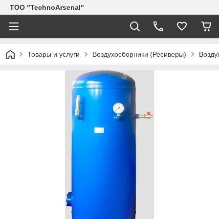
ТОО "TechnoArsenal"
Товары и услуги
Воздухосборники (Ресиверы)
Возду