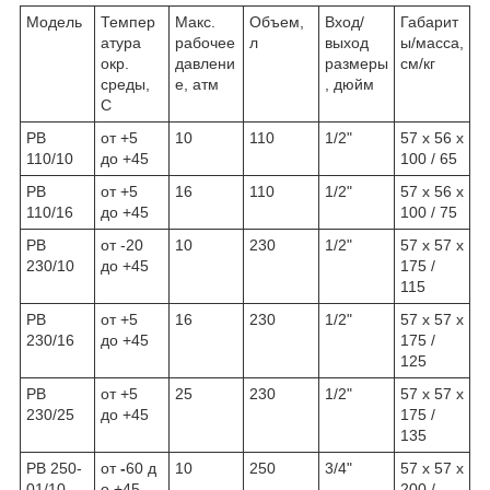
Модель
Темпер
Макс.
Объем,
Вход/
Габарит
атура
рабочее
л
выход
ы/масса,
окр.
давлени
размеры
см/кг
среды,
е, атм
, дюйм
С
РВ
от +5
10
110
1/2"
57 x 56 x
110/10
до +45
100 / 65
РВ
от +5
16
110
1/2"
57 x 56 x
110/16
до +45
100 / 75
РВ
от -20
10
230
1/2"
57 x 57 x
230/10
до +45
175 /
115
РВ
от +5
16
230
1/2"
57 x 57 x
230/16
до +45
175 /
125
РВ
от +5
25
230
1/2"
57 x 57 x
230/25
до +45
175 /
135
РВ 250-
от
-
60
д
10
250
3/4"
57 x 57 x
01/10
о +45
200 /