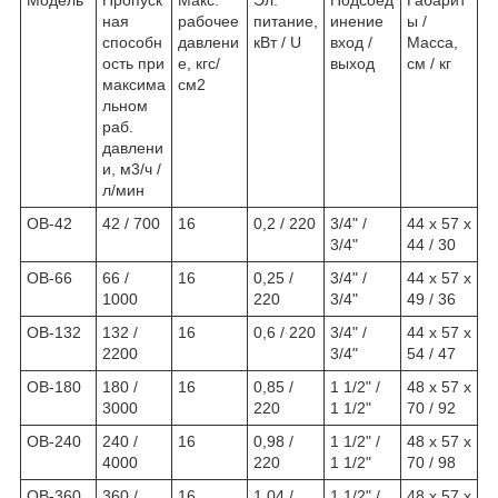
ная
рабочее
питание,
инение
ы /
способн
давлени
кВт / U
вход /
Масса,
ость при
е, кгс/
выход
см / кг
максима
см2
льном
раб.
давлени
и, м3/ч /
л/мин
ОВ-42
42 / 700
16
0,2 / 220
3/4" /
44 х 57 х
3/4"
44 / 30
ОВ-66
66 /
16
0,25 /
3/4" /
44 х 57 х
1000
220
3/4"
49 / 36
ОВ-132
132 /
16
0,6 / 220
3/4" /
44 х 57 х
2200
3/4"
54 / 47
ОВ-180
180 /
16
0,85 /
1
1/2
" /
48 х 57 х
3000
220
1
1/2
"
70 / 92
ОВ-240
240 /
16
0,98 /
1
1/2
" /
48 х 57 х
4000
220
1
1/2
"
70 / 98
ОВ-360
360 /
16
1,04 /
1
1/2
" /
48 х 57 х