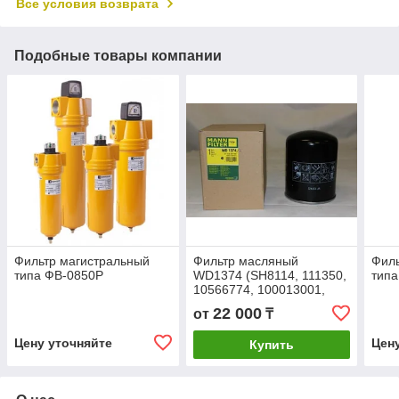
Все условия возврата
Подобные товары компании
Фильтр магистральный
Фильтр масляный
Филь
типа ФВ-0850P
WD1374 (SH8114, 111350,
тип
10566774, 100013001,
85518140, ZS1088231,
22 000
от
₸
ФМ177/95, LS33229,
3970050 )
Цену уточняйте
Цен
Купить