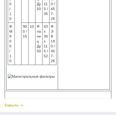
0
Ду
11
0 /
/
50
5 /
45
1
35
7-
0
2К
Ф
90
10
Ф
43
Ф
М
0 /
ла
х
Э
9
15
не
30
В
0
ц
х
19
0
Ду
11
0 /
/
50
5 /
45
1
52
7-
0
2К
Скрыть