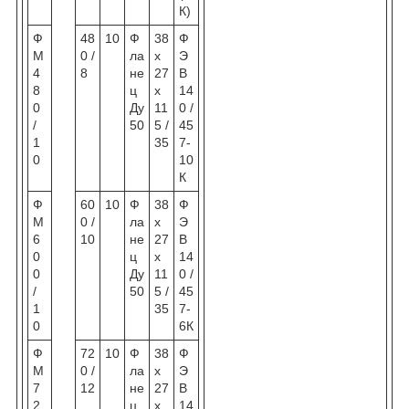
К)
Ф
48
10
Ф
38
Ф
М
0 /
ла
х
Э
4
8
не
27
В
8
ц
х
14
0
Ду
11
0 /
/
50
5 /
45
1
35
7-
0
10
К
Ф
60
10
Ф
38
Ф
М
0 /
ла
х
Э
6
10
не
27
В
0
ц
х
14
0
Ду
11
0 /
/
50
5 /
45
1
35
7-
0
6К
Ф
72
10
Ф
38
Ф
М
0 /
ла
х
Э
7
12
не
27
В
2
ц
х
14