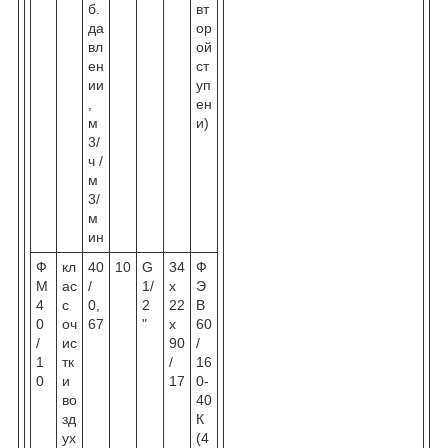
б.
вт
да
ор
вл
ой
ен
ст
ии
уп
,
ен
м
и)
3/
ч /
м
3/
м
ин
Ф
кл
40
10
G
34
Ф
М
ас
/
1/
х
Э
4
с
0,
2
22
В
0
оч
67
"
х
60
/
ис
90
/
1
тк
/
16
0
и
17
0-
во
40
зд
К
ух
(4