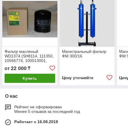
Фильтр масляный
Магистральный фильтр
Маг
WD1374 (SH8114, 111350,
ФМ 300/16
ФМ 
10566774, 100013001,
85518140, ZS1088231,
22 000
от
₸
ФМ177/95, LS33229,
3970050 )
Цену уточняйте
Цен
Купить
О нас
Рейтинг не сформирован
Менее 5 отзывов за последний год
Работает с 16.08.2018