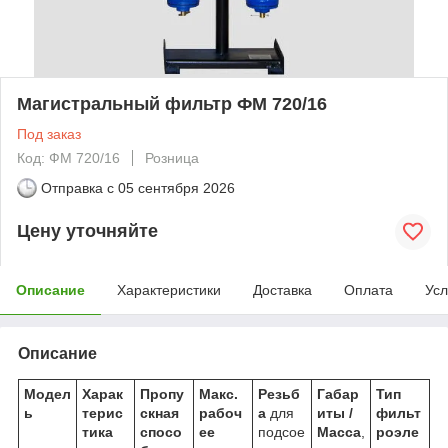
Магистральный фильтр ФМ 720/16
Под заказ
Код: ФМ 720/16
Розница
Отправка с
05 сентября 2026
Цену уточняйте
Описание
Характеристики
Доставка
Оплата
Усл
Описание
Модел
Харак
Пропу
Макс.
Резьб
Габар
Тип
ь
терис
скная
рабоч
а
для
иты /
фильт
тика
спосо
ее
подсое
Масса
,
роэле