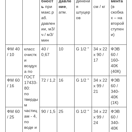
бност
давле
динени
мента
ь
при
ние
,
я
см / кг
(в
макс.р
атм.
штуцер
скобка
аб.
ов
х – на
давлен
второй
ии, м3/
ступен
ч / м3/
и)
мин
ФМ 40
класс
40 /
10
G 1/2 "
34 х 22
ФЭВ
/ 10
очистк
0,67
х 90 /
60 /
и
17
160-
воздух
40К
а по
(40К)
ГОСТ
ФМ 60
72 / 1,2
16
G 1/2 "
34 х 22
ФЭВ
17433-
/ 16
х 99 /
60 /
80:
21
340-
по
40К
тверды
(1К)
м
частиц
ФМ 60
90 / 1,5
25
G 1/2 "
34 х 22
ФЭВ
ам - 4,
/ 25
х 99 /
60 /
по
24
340-
воде и
40К