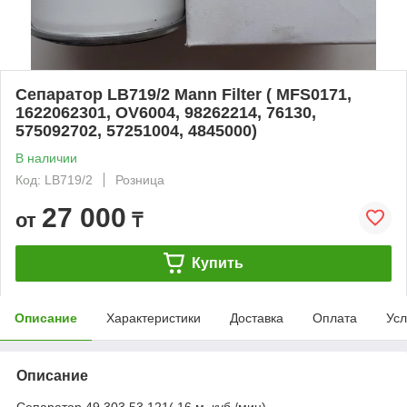
Сепаратор LB719/2 Mann Filter ( MFS0171,
1622062301, OV6004, 98262214, 76130,
575092702, 57251004, 4845000)
В наличии
Код: LB719/2
Розница
27 000
от
₸
Купить
Описание
Характеристики
Доставка
Оплата
Усл
Описание
Сепаратор 49 303 53 121( 16 м. куб./мин)