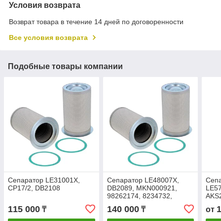
Условия возврата
Возврат товара в течение 14 дней по договоренности
Все условия возврата
Подобные товары компании
Сепаратор LE31001X,
Сепаратор LE48007X,
Сепа
СР17/2, DB2108
DB2089, MKN000921,
LE57
98262174, 8234732,
AKS2
43259600, 2300502,
9056
115 000
140 000
₸
₸
от
91111006, СР28/2
6852
LE5