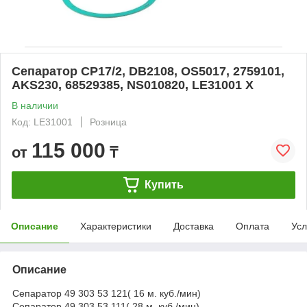
Сепаратор СР17/2, DB2108, OS5017, 2759101,
AKS230, 68529385, NS010820, LE31001 X
В наличии
Код: LE31001
Розница
115 000
от
₸
Купить
Описание
Характеристики
Доставка
Оплата
Усл
Описание
Сепаратор 49 303 53 121( 16 м. куб./мин)
Сепаратор 49 303 53 111( 28 м. куб./мин)