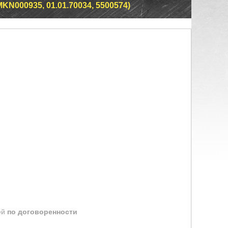
MKN000935, 01.01.70034, 5500574)
ей
по договоренности