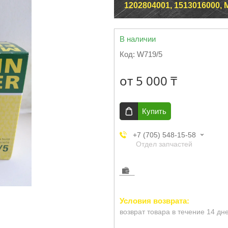
1202804001, 1513016000, 
В наличии
Код:
W719/5
от
5 000 ₸
Купить
+7 (705) 548-15-58
Отдел запчастей
возврат товара в течение 14 дн