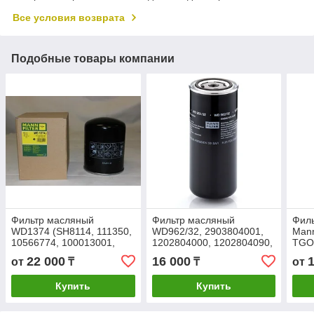
Все условия возврата
Подобные товары компании
Фильтр масляный
Фильтр масляный
Фил
WD1374 (SH8114, 111350,
WD962/32, 2903804001,
Mann
10566774, 100013001,
1202804000, 1202804090,
TGO5
85518140, ZS1088231,
1619531400, 1619631400,
01.0
22 000
16 000
от
₸
₸
от
ФМ177/95, LS33229,
2254447700, SH8150
9921
3970050 )
B11
Купить
Купить