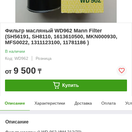
Фильтр масляный WD962 Mann Filter
(SH56191, SH8110, 1613610500, MKN000930,
MFS0022, 1311123100, 11781186 )
В наличии
Код: WD962
Розница
9 500
от
₸
Купить
Описание
Характеристики
Доставка
Оплата
Усл
Описание
Фильтр масляный WD-962 (ФМ 212/70)