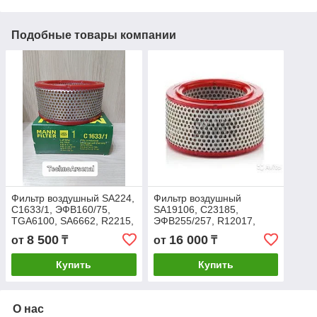
Подобные товары компании
Фильтр воздушный SA224,
Фильтр воздушный
С1633/1, ЭФВ160/75,
SA19106, C23185,
TGA6100, SA6662, R2215,
ЭФВ255/257, R12017,
AP31572, SA7193,
SA6673, 10296,
8 500
16 000
от
₸
от
₸
1311121000, 211406
AP00018R, MKN000975,
1311121200, NA123860
Купить
Купить
О нас