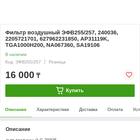
Фильтр воздушный ЭФВ255/257, 240036,
2205721701, 627962231850, AP31119K,
TGA1000H200, NA067360, SA19106
В наличии
Код: ЭФВ255/257
Розница
16 000
₸
Купить
Описание
Характеристики
Доставка
Оплата
Усл
Описание
льтр воздушный С-20325,