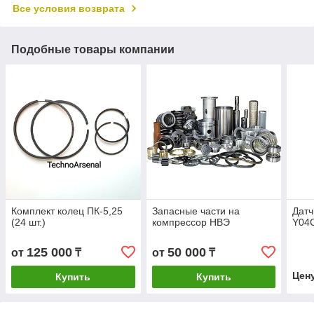
Все условия возврата
Подобные товары компании
Комплект колец ПК-5,25
Запасные части на
Датч
(24 шт.)
компрессор НВЭ
Y04
125 000
50 000
от
₸
от
₸
Цен
Купить
Купить