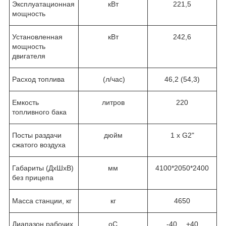
Эксплуатационная
кВт
221,5
мощность
Установленная
кВт
242,6
мощность
двигателя
Расход топлива
(л/час)
46,2 (54,3)
Емкость
литров
220
топливного бака
Посты раздачи
дюйм
1 х G2"
сжатого воздуха
Габариты (ДхШхВ)
мм
4100*2050*2400
без прицепа
Масса станции, кг
кг
4650
Диапазон рабочих
о
С
-40….+40