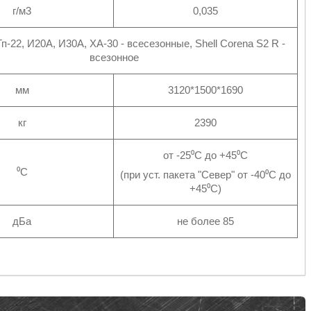
г/м3
0,035
 Тп-22, И20А, И30А, ХА-30 - всесезонные, Shell Corena S2 R -
всезонное
мм
3120*1500*1690
кг
2390
от -25⁰С до +45⁰С
⁰С
(при уст. пакета "Север" от -40⁰С до
+45⁰С)
дБа
не более 85