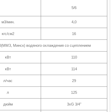
5/6
м3/мин.
4,0
кгс/см2
16
0(ММЗ, Минск) водяного охлаждения со сцеплением
кВт
110
кВт
114
л/час
29
л
125
дюйм
3хG 3/4"