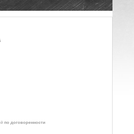
6
ей
по договоренности