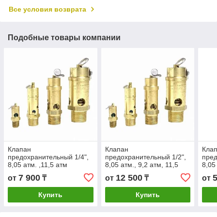
Все условия возврата
Подобные товары компании
Клапан
Клапан
Кла
предохранительный 1/4",
предохранительный 1/2",
пред
8,05 атм. ,11,5 атм
8,05 атм., 9,2 атм, 11,5
8,05
атм, 14,95 атм
атм,
7 900
12 500
от
₸
от
₸
от
Купить
Купить