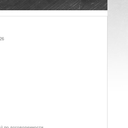
26
ей
по договоренности