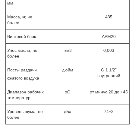
мм
Масса, кг, не
435
более
Винтовой блок
АРМ20
Унос масла, не
г/м
3
0,003
более
Посты раздачи
дюйм
G 1 1/2"
внутренний
сжатого воздуха
Диапазон рабочих
о
С
от минус 20 до +45
температур
Уровень шума, не
дБа
74±3
более