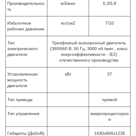
Производительнос
м
3
/мин
6,3/5,8
ть
Избыточное
кгс/см
2
7/10
рабочее давление
Тип
Трехфазный асинхронный двигатель
электрического
(380/660 В, 50 Гц, 3000 об./мин., класс
двигателя
энергоэффективности - IE2)
отечественного производства
Установленная
кВт
37
мощность
двигателя
Тип привода
прямой
Тип управления
микропроцессорно
е
Габариты (ДхШхВ),
1430х800х1235