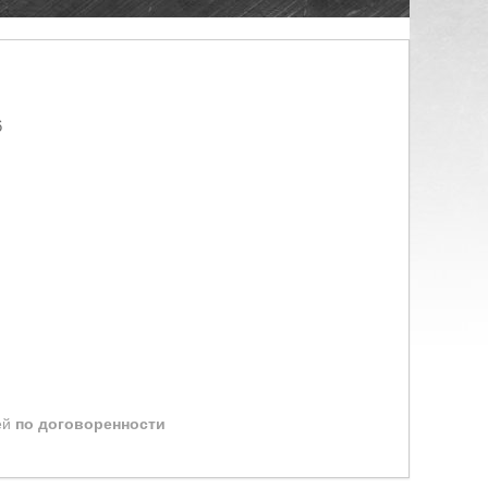
6
ей
по договоренности