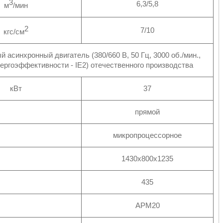
3
6,3/5,8
м
/мин
2
7/10
кгс/см
 асинхронный двигатель (380/660 В, 50 Гц, 3000 об./мин.,
ергоэффективности - IE2) отечественного производства
кВт
37
прямой
микропроцессорное
1430х800х1235
435
АРМ20