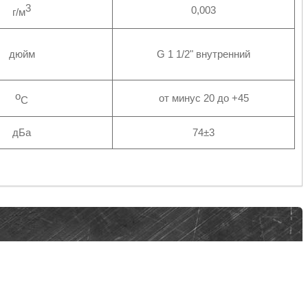
3
0,003
г/м
дюйм
G 1 1/2" внутренний
о
от минус 20 до +45
С
дБа
74±3