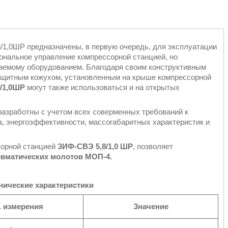
8/1,0ШР
предназначены, в первую очередь, для эксплуатации
ональное управление компрессорной станцией, но
ваемому оборудованием. Благодаря своим конструктивным
ащитным кожухом, установленным на крыше компрессорной
/1,0ШР
могут также использоваться и на открытых
разработны с учетом всех соверменных требований к
, энергоэффективности, массогабаритных характеристик и
сорной станцией
ЗИФ-СВЭ 5,8/1,0 ШР
, позволяет
евматических молотов МОП-4.
нические характеристики
. измерения
Значение