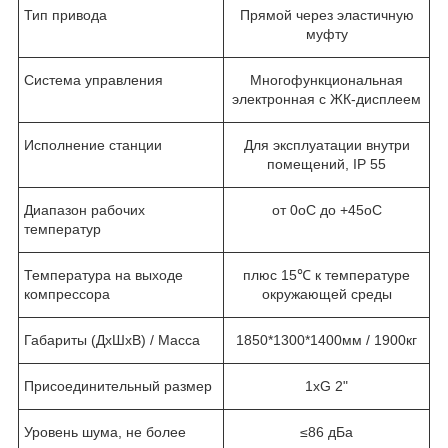
Тип привода
Прямой через эластичную
муфту
Система управления
Многофункциональная
электронная с ЖК-дисплеем
Исполнение станции
Для эксплуатации внутри
помещений, IP 55
Диапазон рабочих
от 0
о
С до +45
о
С
температур
Температура на выходе
плюс 15℃ к температуре
компрессора
окружающей среды
Габариты (ДхШхВ) / Масса
1850*1300*1400мм / 1900кг
Присоединительный размер
1хG 2"
Уровень шума, не более
≤86 дБа