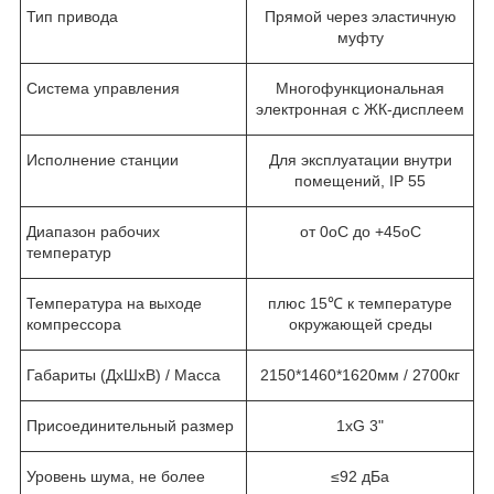
Тип привода
Прямой через эластичную
муфту
Система управления
Многофункциональная
электронная с ЖК-дисплеем
Исполнение станции
Для эксплуатации внутри
помещений, IP 55
Диапазон рабочих
от 0
о
С до +45
о
С
температур
Температура на выходе
плюс 15℃ к температуре
компрессора
окружающей среды
Габариты (ДхШхВ) / Масса
2150*1460*1620мм / 2700кг
Присоединительный размер
1хG 3"
Уровень шума, не более
≤92 дБа