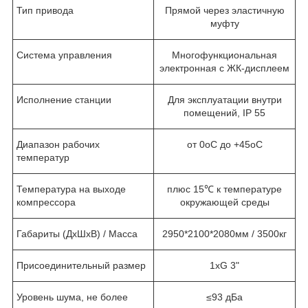
Тип привода
Прямой через эластичную
муфту
Система управления
Многофункциональная
электронная с ЖК-дисплеем
Исполнение станции
Для эксплуатации внутри
помещений, IP 55
Диапазон рабочих
от 0
о
С до +45
о
С
температур
Температура на выходе
плюс 15℃ к температуре
компрессора
окружающей среды
Габариты (ДхШхВ) / Масса
2950*2100*2080мм / 3500кг
Присоединительный размер
1хG 3"
Уровень шума, не более
≤93 дБа