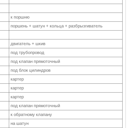
к поршню
поршень + шатун + кольца + разбрызгиватель
двигатель + шкив
под трубопровод
под клапан прямоточный
под блок цилиндров
картер
картер
картер
под клапан прямоточный
к обратному клапану
на шатун