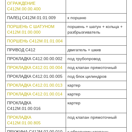
ОГРАЖДЕНИЕ
С412М.00.00.400
ПАЛЕЦ С412М.01.01.009
к поршню
ПОРШЕНЬ С ШАТУНОМ
поршень + шатун + кольца +
С412М.01.00.000
разбрызгиватель
ПОРШЕНЬ С412М.01.01.004
ПРИВОД С412
двигатель + шкив
ПРОКЛАДКА С412.00.00.002
под трубопровод
ПРОКЛАДКА С412.01.00.004
под клапан прямоточный
ПРОКЛАДКА С412.01.00.005
под блок цилиндров
ПРОКЛАДКА С412.01.00.013
картер
ПРОКЛАДКА С412.01.00.014
картер
ПРОКЛАДКА
картер
С412М.01.00.016
ПРОКЛАДКА
под клапан прямоточный
С412М.01.00.805
ПРУЖИНА С412М.02.00.010
к обратному клапану