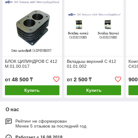
БЛОК ЦИЛИНДРОВ С 412
Вкладыш верхний С 412
Комп
М.01.00.017
01.01.002
С41
48 500
2 500
900
от
₸
от
₸
Купить
Купить
О нас
Рейтинг не сформирован
Менее 5 отзывов за последний год
Работает с 16.08.2018