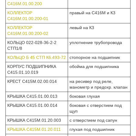
С416М.01.00.200
КОЛЛЕКТОР
правый на С416М и К3
С416М.01.00.200-01
КОЛЛЕКТОР
левый на К3
С416М.01.00.200-02
КОЛЬЦО 022-028-36-2-2
уплотнение трубопровода
СТП1/8
КОЛЬЦО Б 45 СТП К6.493-72
стопорное на подшипник
КОРПУС ПОДШИПНИКА
обойма для подшипника
С415.01.10.019
КРЕСТ С415М.02.00.014
на ресивер под реле,
манометр и предохр. клапан
КРЫШКА С415.01.00.013
боковая глухая
КРЫШКА С415.01.00.014
боковая с отверстием под
щуп
КРЫШКА С415М.01.20.003
с отверстием под сапун
КРЫШКА С415М.01.20.011
глухая под подшипник