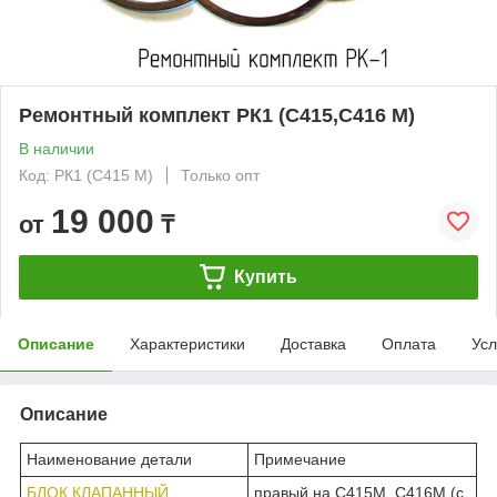
Ремонтный комплект РК1 (С415,С416 М)
В наличии
Код: РК1 (С415 М)
Только опт
19 000
от
₸
Купить
Описание
Характеристики
Доставка
Оплата
Усл
Описание
Наименование детали
Примечание
БЛОК КЛАПАННЫЙ
правый на С415М, С416М (с