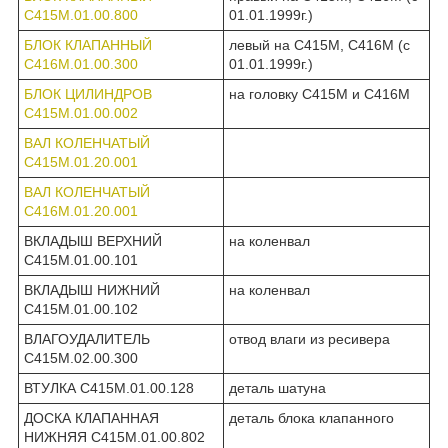
С415М.01.00.800
01.01.1999г.)
БЛОК КЛАПАННЫЙ
левый на С415М, С416М (с
С416М.01.00.300
01.01.1999г.)
БЛОК ЦИЛИНДРОВ
на головку С415М и С416М
С415М.01.00.002
ВАЛ КОЛЕНЧАТЫЙ
С415М.01.20.001
ВАЛ КОЛЕНЧАТЫЙ
С416М.01.20.001
ВКЛАДЫШ ВЕРХНИЙ
на коленвал
С415М.01.00.101
ВКЛАДЫШ НИЖНИЙ
на коленвал
С415М.01.00.102
ВЛАГОУДАЛИТЕЛЬ
отвод влаги из ресивера
С415М.02.00.300
ВТУЛКА С415М.01.00.128
деталь шатуна
ДОСКА КЛАПАННАЯ
деталь блока клапанного
НИЖНЯЯ С415М.01.00.802