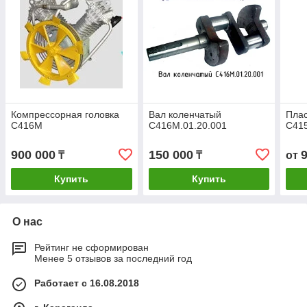
Компрессорная головка
Вал коленчатый
Плас
С416М
С416М.01.20.001
С415
900 000
150 000
₸
₸
от
Купить
Купить
О нас
Рейтинг не сформирован
Менее 5 отзывов за последний год
Работает с 16.08.2018