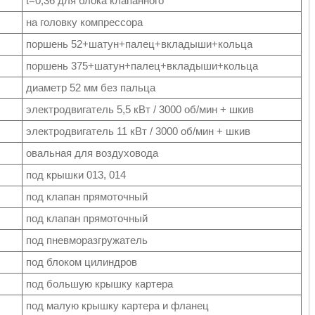
t=0,36 для блока клапанного
на головку компрессора
поршень 52+шатун+палец+вкладыши+кольца
поршень 375+шатун+палец+вкладыши+кольца
диаметр 52 мм без пальца
электродвигатель 5,5 кВт / 3000 об/мин + шкив
электродвигатель 11 кВт / 3000 об/мин + шкив
овальная для воздуховода
под крышки 013, 014
под клапан прямоточный
под клапан прямоточный
под пневморазгружатель
под блоком цилиндров
под большую крышку картера
под малую крышку картера и фланец