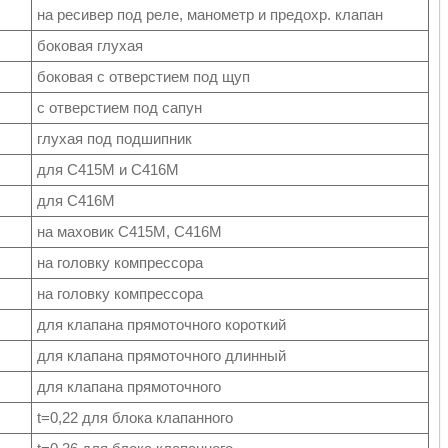
на ресивер под реле, манометр и предохр. клапан
боковая глухая
боковая с отверстием под щуп
с отверстием под сапун
глухая под подшипник
для С415М и С416М
для С416М
на маховик С415М, С416М
на головку компрессора
на головку компрессора
для клапана прямоточного короткий
для клапана прямоточного длинный
для клапана прямоточного
t=0,22 для блока клапанного