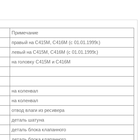
Примечание
правый на С415М, С416М (с 01.01.1999г.)
левый на С415М, С416М (с 01.01.1999г.)
на головку С415М и С416М
на коленвал
на коленвал
отвод влаги из ресивера
деталь шатуна
деталь блока клапанного
деталь блока клапанного