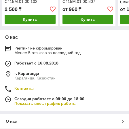
С415М.01.00.102
С415М.01.00.807
(пла
2 500
960
₸
от
₸
от
Купить
Купить
О нас
Рейтинг не сформирован
Менее 5 отзывов за последний год
Работает с 16.08.2018
г. Караганда
Караганда, Казахстан
Контакты
Сегодня работает с 09:00 до 18:00
Показать весь график работы
О нас