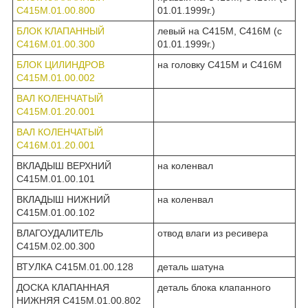
С415М.01.00.800
01.01.1999г.)
БЛОК КЛАПАННЫЙ
левый на С415М, С416М (с
С416М.01.00.300
01.01.1999г.)
БЛОК ЦИЛИНДРОВ
на головку С415М и С416М
С415М.01.00.002
ВАЛ КОЛЕНЧАТЫЙ
С415М.01.20.001
ВАЛ КОЛЕНЧАТЫЙ
С416М.01.20.001
ВКЛАДЫШ ВЕРХНИЙ
на коленвал
С415М.01.00.101
ВКЛАДЫШ НИЖНИЙ
на коленвал
С415М.01.00.102
ВЛАГОУДАЛИТЕЛЬ
отвод влаги из ресивера
С415М.02.00.300
ВТУЛКА С415М.01.00.128
деталь шатуна
ДОСКА КЛАПАННАЯ
деталь блока клапанного
НИЖНЯЯ С415М.01.00.802