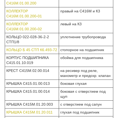
С416М.01.00.200
КОЛЛЕКТОР
правый на С416М и К3
С416М.01.00.200-01
КОЛЛЕКТОР
левый на К3
С416М.01.00.200-02
КОЛЬЦО 022-028-36-2-2
уплотнение трубопровода
СТП1/8
КОЛЬЦО Б 45 СТП К6.493-72
стопорное на подшипник
КОРПУС ПОДШИПНИКА
обойма для подшипника
С415.01.10.019
КРЕСТ С415М.02.00.014
на ресивер под реле,
манометр и предохр. клапан
КРЫШКА С415.01.00.013
боковая глухая
КРЫШКА С415.01.00.014
боковая с отверстием под
щуп
КРЫШКА С415М.01.20.003
с отверстием под сапун
КРЫШКА С415М.01.20.011
глухая под подшипник