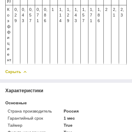
р)
К
0,
0,
0,
0,
0,
1
1,
1,
1,
1,
1,
1,
2
2,
2,
о
2
4
5
7
8
1
2
4
5
7
8
1
3
э
9
3
7
1
6
4
9
3
7
1
6
ф
ф
и
ц
и
е
нт
Скрыть
Характеристики
Основные
Страна производитель
Россия
Гарантийный срок
1 мес
Таймер
True