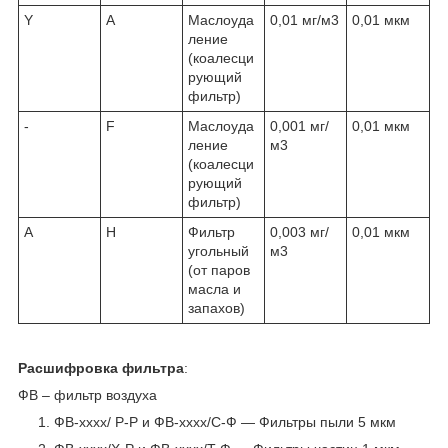
Y
A
Маслоуда
0,01 мг/м3
0,01 мкм
ление
(коалесци
рующий
фильтр)
-
F
Маслоуда
0,001 мг/
0,01 мкм
ление
м3
(коалесци
рующий
фильтр)
A
H
Фильтр
0,003 мг/
0,01 мкм
угольный
м3
(от паров
масла и
запахов)
Расшифровка фильтра
:
ФВ – фильтр воздуха
ФВ-хххх/ P-Р и ФВ-хххх/C-Ф — Фильтры пыли 5 мкм