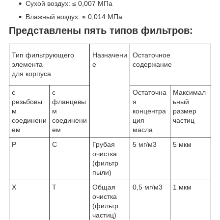
Сухой воздух: ≤ 0,007 МПа
Влажный воздух: ≤ 0,014 МПа
Представлены пять типов фильтров:
Тип фильтрующего
Назначени
Остаточное
элемента
е
содержание
для корпуса
с
с
Остаточна
Максимал
резьбовы
фланцевы
я
ьный
м
м
концентра
размер
соединени
соединени
ция
частиц
ем
ем
масла
P
C
Грубая
5 мг/м3
5 мкм
очистка
(фильтр
пыли)
X
T
Общая
0,5 мг/м3
1 мкм
очистка
(фильтр
частиц)