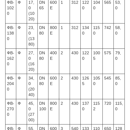
ФВ-
Ф
17,
DN
600
1
312
122
104
565
53,
102
0
65
E
0
0
0
0
(10
20)
ФВ-
Ф
23,
DN
800
1
312
134
115
742
58,
138
0
80
E
0
0
0
0
(13
80)
ФВ-
Ф
27,
DN
400
2
430
122
100
575
79,
162
0
80
E
0
5
0
0
(16
20)
ФВ-
Ф
34,
DN
600
2
430
126
105
545
85,
204
0
80
E
5
0
0
0
(20
40)
ФВ-
Ф
45,
DN
800
2
430
137
115
720
115,
270
0
100
E
0
2
0
0
(27
00)
ФВ-
Ф
55,
DN
600
3
540
133
110
650
128