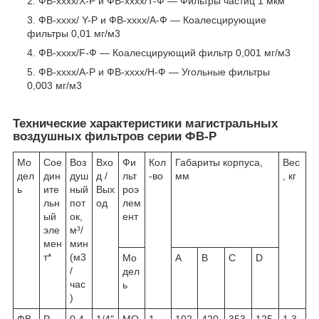
ФВ-хххх/X-Р и ФВ-хххх/T-Ф — Фильтры частиц 1 мкм
ФВ-хххх/ Y-Р и ФВ-хххх/A-Ф — Коалесцирующие
фильтры 0,01 мг/м3
ФВ-хххх/F-Ф — Коалесцирующий фильтр 0,001 мг/м3
ФВ-хххх/A-Р и ФВ-хххх/H-Ф — Угольные фильтры
0,003 мг/м3
Технические характеристики магистральных
воздушных фильтров серии ФВ-Р
Мо
Сое
Воз
Вхо
Фи
Кол
Габариты корпуса,
Вес
дел
дин
душ
д /
льт
-во
мм
, кг
ь
ите
ный
Вых
роэ
льн
пот
од
лем
ый
ок,
ент
эле
м³/
мен
мин
т*
(м3
Мо
A
B
C
D
/
дел
час
ь
)
ФВ-
Р
0,4
1/4"
МО
1
102
420
353
125
1,3