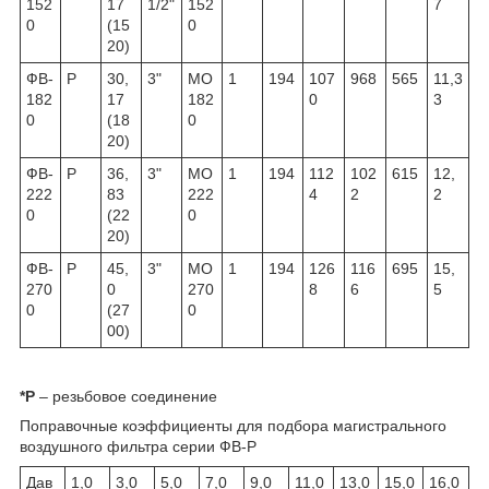
152
17
1/2"
152
7
0
(15
0
20)
ФВ-
Р
30,
3"
МО
1
194
107
968
565
11,3
182
17
182
0
3
0
(18
0
20)
ФВ-
Р
36,
3"
МО
1
194
112
102
615
12,
222
83
222
4
2
2
0
(22
0
20)
ФВ-
Р
45,
3"
МО
1
194
126
116
695
15,
270
0
270
8
6
5
0
(27
0
00)
*Р
– резьбовое соединение
Поправочные коэффициенты для подбора магистрального
воздушного фильтра серии ФВ-Р
Дав
1,0
3,0
5,0
7,0
9,0
11,0
13,0
15,0
16,0