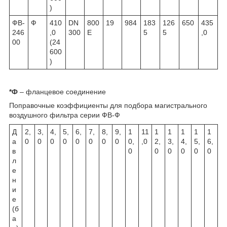
)
ФВ-
Ф
410
DN
800
19
984
183
126
650
435
246
,0
300
E
5
5
,0
00
(24
600
)
*Ф
– фланцевое соединение
Поправочные коэффициенты для подбора магистрального
воздушного фильтра серии ФВ-Ф
Д
2,
3,
4,
5,
6,
7,
8,
9,
1
11
1
1
1
1
1
а
0
0
0
0
0
0
0
0
0,
,0
2,
3,
4,
5,
6,
в
0
0
0
0
0
0
л
е
н
и
е
(б
а