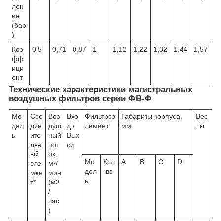
лен
ие
(бар
)
Коэ
0,5
0,71
0,87
1
1,12
1,22
1,32
1,44
1,57
фф
ици
ент
Технические характеристики магистральных
воздушных фильтров серии ФВ-Ф
Мо
Сое
Воз
Вхо
Фильтроэ
Габариты корпуса,
Вес
дел
дин
душ
д /
лемент
мм
, кг
ь
ите
ный
Вых
льн
пот
од
ый
ок,
Мо
Кол
A
B
C
D
эле
м³/
дел
-во
мен
мин
ь
т*
(м3
/
час
)