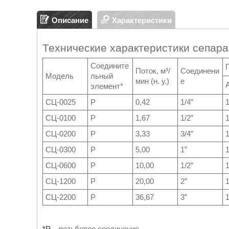
Описание
Характеристики
Технические характеристики сепара
Соедините
Поток, м³/
Соединени
Модель
льный
мин (н. у.)
е
элемент*
СЦ-0025
Р
0,42
1/4”
СЦ-0100
Р
1,67
1/2”
СЦ-0200
Р
3,33
3/4”
СЦ-0300
Р
5,00
1”
СЦ-0600
Р
10,00
1/2”
СЦ-1200
Р
20,00
2”
СЦ-2200
Р
36,67
3”
*Р
– резьбовое соединение