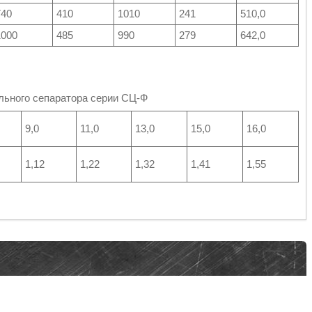
740
410
1010
241
510,0
1000
485
990
279
642,0
ьного сепаратора серии СЦ-Ф
9,0
11,0
13,0
15,0
16,0
1,12
1,22
1,32
1,41
1,55