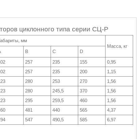
торов циклонного типа серии СЦ-Р
Габариты, мм
Масса, кг
A
B
C
D
102
257
235
155
0,95
102
257
235
200
1,15
123
280
253
270
1,56
123
280
245,5
370
1,56
123
295
259,5
460
1,56
160
481
440
565
4,37
194
547
490,5
585
6,97