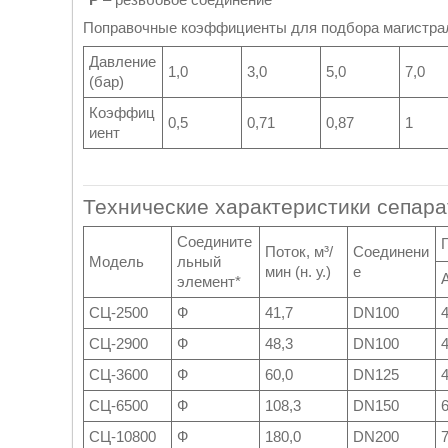
Поправочные коэффициенты для подбора магистрал
Давление
1,0
3,0
5,0
7,0
(бар)
Коэффиц
0,5
0,71
0,87
1
иент
Технические характеристики сепара
Соедините
Поток, м³/
Соединени
Модель
льный
мин (н. у.)
е
элемент*
СЦ-2500
Ф
41,7
DN100
СЦ-2900
Ф
48,3
DN100
СЦ-3600
Ф
60,0
DN125
СЦ-6500
Ф
108,3
DN150
СЦ-10800
Ф
180,0
DN200