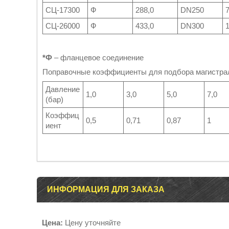
СЦ-17300
Ф
288,0
DN250
СЦ-26000
Ф
433,0
DN300
*Ф
– фланцевое соединение
Поправочные коэффициенты для подбора магистрал
Давление
1,0
3,0
5,0
7,0
(бар)
Коэффиц
0,5
0,71
0,87
1
иент
ИНФОРМАЦИЯ ДЛЯ ЗАКАЗА
Цена:
Цену уточняйте