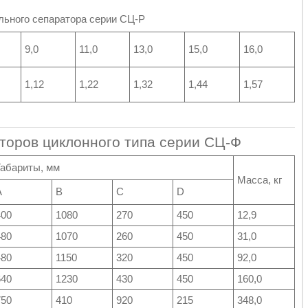
ьного сепаратора серии СЦ-Р
9,0
11,0
13,0
15,0
16,0
1,12
1,22
1,32
1,44
1,57
торов циклонного типа серии СЦ-Ф
Габариты, мм
Масса, кг
A
B
C
D
400
1080
270
450
12,9
480
1070
260
450
31,0
480
1150
320
450
92,0
640
1230
430
450
160,0
750
410
920
215
348,0