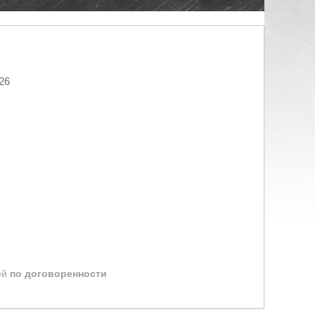
26
ей
по договоренности