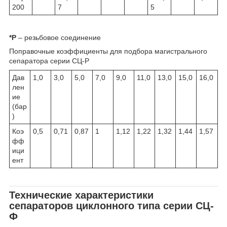
200
7
5
*Р
– резьбовое соединение
Поправочные коэффициенты для подбора магистрального
сепаратора серии СЦ-Р
Дав
1,0
3,0
5,0
7,0
9,0
11,0
13,0
15,0
16,0
лен
ие
(бар
)
Коэ
0,5
0,71
0,87
1
1,12
1,22
1,32
1,44
1,57
фф
ици
ент
Технические характеристики
сепараторов циклонного типа серии СЦ-
Ф