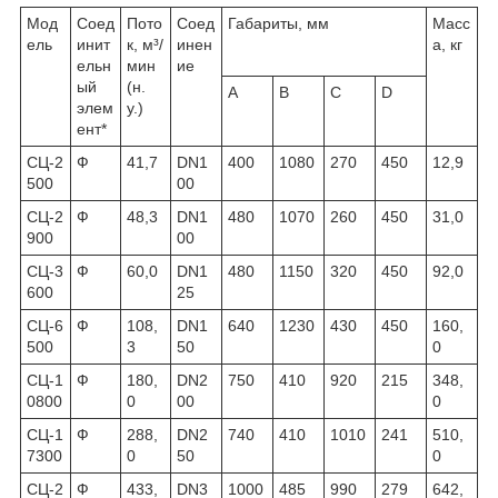
Мод
Соед
Пото
Соед
Габариты, мм
Масс
ель
инит
к, м³/
инен
а, кг
ельн
мин
ие
ый
(н.
A
B
C
D
элем
у.)
ент*
СЦ-2
Ф
41,7
DN1
400
1080
270
450
12,9
500
00
СЦ-2
Ф
48,3
DN1
480
1070
260
450
31,0
900
00
СЦ-3
Ф
60,0
DN1
480
1150
320
450
92,0
600
25
СЦ-6
Ф
108,
DN1
640
1230
430
450
160,
500
3
50
0
СЦ-1
Ф
180,
DN2
750
410
920
215
348,
0800
0
00
0
СЦ-1
Ф
288,
DN2
740
410
1010
241
510,
7300
0
50
0
СЦ-2
Ф
433,
DN3
1000
485
990
279
642,