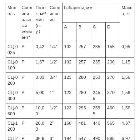
Мод
Соед
Пото
Соед
Габариты, мм
Масс
ель
инит
к, м³/
инен
а, кг
ельн
мин
ие
ый
(н.
A
B
C
D
элем
у.)
ент*
СЦ-0
Р
0,42
1/4”
102
257
235
155
0,95
025
СЦ-0
Р
1,67
1/2”
102
257
235
200
1,15
100
СЦ-0
Р
3,33
3/4”
123
280
253
270
1,56
200
СЦ-0
Р
5,00
1”
123
280
245,
370
1,56
300
5
СЦ-0
Р
10,0
1/2”
123
295
259,
460
1,56
600
0
5
СЦ-1
Р
20,0
2”
160
481
440
565
4,37
200
0
СЦ-2
Р
36,6
3”
194
547
490,
585
6,97