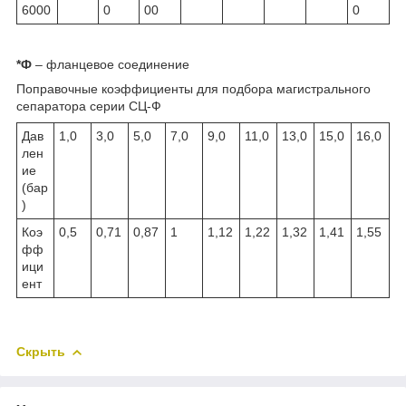
6000
0
00
0
*Ф
– фланцевое соединение
Поправочные коэффициенты для подбора магистрального
сепаратора серии СЦ-Ф
Дав
1,0
3,0
5,0
7,0
9,0
11,0
13,0
15,0
16,0
лен
ие
(бар
)
Коэ
0,5
0,71
0,87
1
1,12
1,22
1,32
1,41
1,55
фф
ици
ент
Скрыть