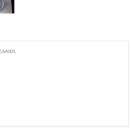
2,АА003,