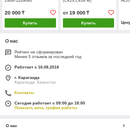
250И-1109080
(С415,С416 М)
АСО
20 000
19 000
₸
от
₸
Цен
Купить
Купить
О нас
Рейтинг не сформирован
Менее 5 отзывов за последний год
Работает с 16.08.2018
г. Караганда
Караганда, Казахстан
Контакты
Сегодня работает с 09:00 до 18:00
Показать весь график работы
О нас